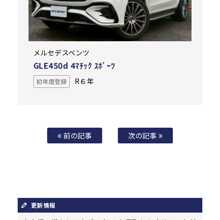
メルセデスベンツ
GLE450d 4ﾏﾁｯｸ ｽﾎﾟｰﾂ
R６年
初年度登録
前の記事
次の記事
更新情報