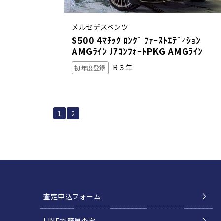
メルセデスベンツ
S500 4ﾏﾁｯｸ ﾛﾝｸﾞ ﾌｧｰｽﾄｴﾃﾞｨｼｮﾝ
AMGﾗｲﾝ ﾘｱｺﾝﾌｫｰﾄPKG AMGﾗｲﾝ
R３年
初年度登録
1
2
査定申込フォーム
LINEで簡単査定