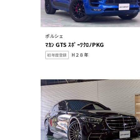
ポルシェ
ﾏｶﾝ GTS ｽﾎﾟｰﾂｸﾛﾉPKG
H２８年
初年度登録