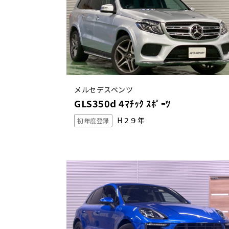
メルセデスベンツ
GLS350d 4ﾏﾁｯｸ ｽﾎﾟｰﾂ
H２９年
初年度登録