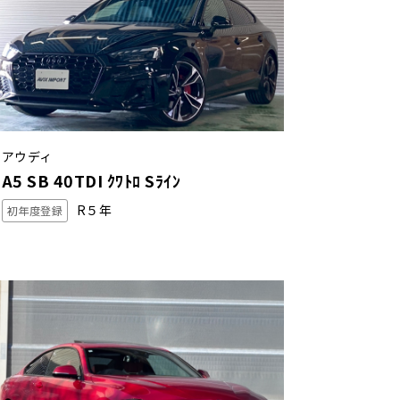
アウディ
A5 SB 40TDI ｸﾜﾄﾛ Sﾗｲﾝ
R５年
初年度登録