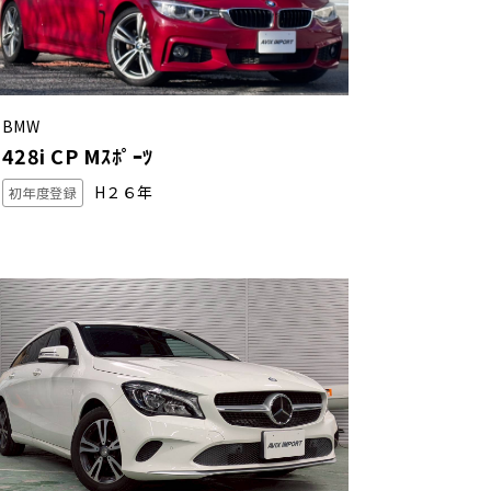
BMW
428i CP Mｽﾎﾟｰﾂ
H２６年
初年度登録