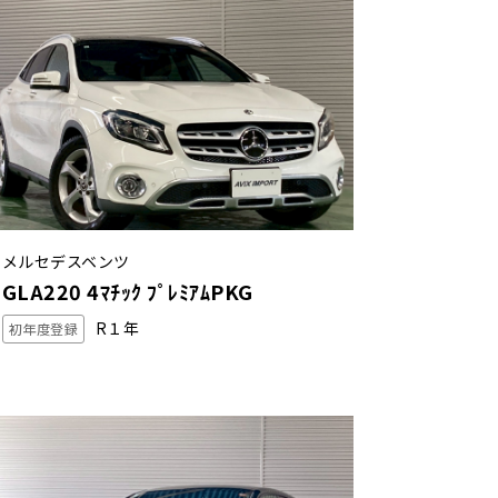
メルセデスベンツ
GLA220 4ﾏﾁｯｸ ﾌﾟﾚﾐｱﾑPKG
R１年
初年度登録