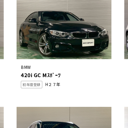
BMW
420i GC Mｽﾎﾟｰﾂ
H２７年
初年度登録