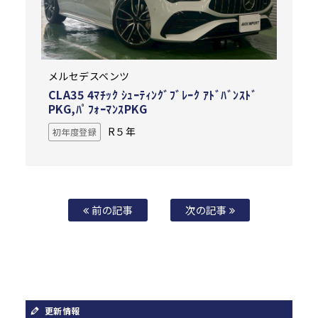
メルセデスベンツ
CLA35 4ﾏﾁｯｸ ｼｭｰﾃｨﾝｸﾞﾌﾞﾚｰｸ ｱﾄﾞﾊﾞﾝｽﾄﾞ
PKG,ﾊﾟﾌｫｰﾏﾝｽPKG
R５年
初年度登録
前の記事
次の記事
更新情報