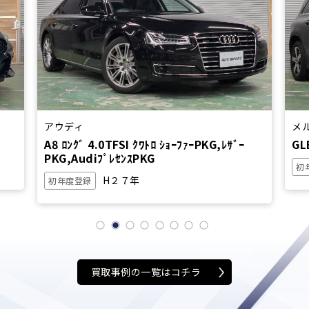
アウディ
メ
A8 ﾛﾝｸﾞ 4.0TFSI ｸﾜﾄﾛ ｼｮｰﾌｧｰPKG,ﾚｻﾞｰ
GL
PKG,AudiﾌﾟﾚｾﾝｽPKG
初
H２７年
初年度登録
買取事例の一覧はコチラ