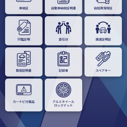
車検証
自動車納税証明書
自賠責保険証
印鑑証明
委任状
譲渡証明証
取扱説明書
記録簿
スペアキー
カーナビ付属品
アルミホイール
ロックナット