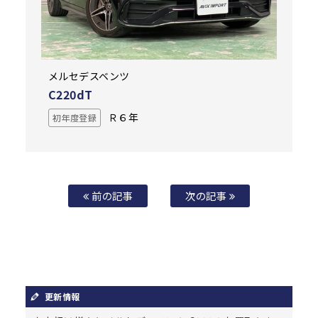
メルセデスベンツ
C220dT
Ｒ６年
初年度登録
前の記事
次の記事
更新情報