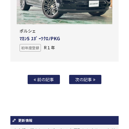
ポルシェ
ﾏｶﾝS ｽﾎﾟｰﾂｸﾛﾉPKG
R１年
初年度登録
前の記事
次の記事
更新情報