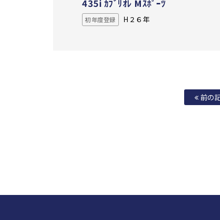
435i ｶﾌﾞﾘｵﾚ Mｽﾎﾟｰﾂ
H２６年
初年度登録
前の