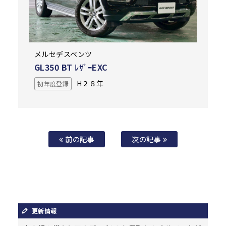
メルセデスベンツ
GL350 BT ﾚｻﾞｰEXC
H２８年
初年度登録
前の記事
次の記事
更新情報