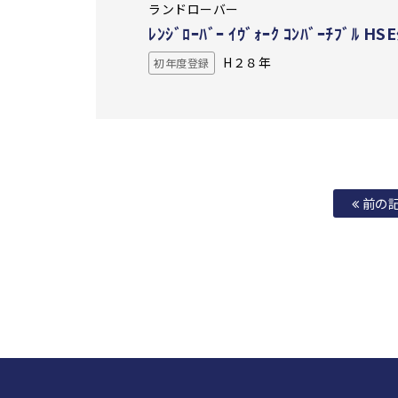
ランドローバー
ﾚﾝｼﾞﾛｰﾊﾞｰ ｲｳﾞｫｰｸ ｺﾝﾊﾞｰﾁﾌﾞﾙ HSE
H２８年
初年度登録
前の