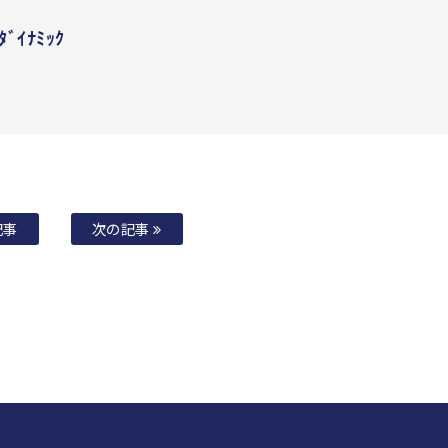
ﾀﾞｲﾅﾐｯｸ
記事
次の記事