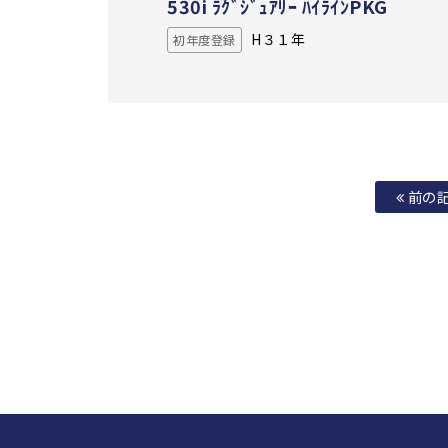
530i ﾗｸﾞｼﾞｭｱﾘｰ ﾊｲﾗｲﾝPKG
H３１年
初年度登録
前の