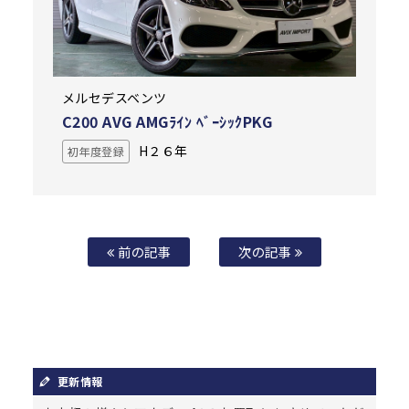
メルセデスベンツ
C200 AVG AMGﾗｲﾝ ﾍﾞｰｼｯｸPKG
H２６年
初年度登録
前の記事
次の記事
更新情報